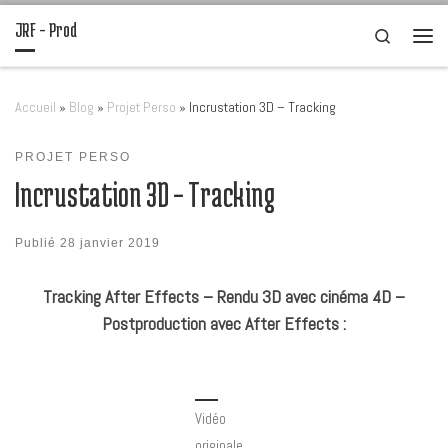
JRF – Prod
Passer au contenu
Search
Men
Accueil
»
Blog
»
Projet Perso
»
Incrustation 3D – Tracking
PROJET PERSO
Incrustation 3D – Tracking
Publié
28 janvier 2019
Tracking After Effects – Rendu 3D avec cinéma 4D –
Postproduction avec After Effects :
Vidéo
originale