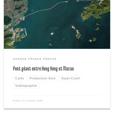
Xi Jinping inaugure un pont gigantesque entre Hong Kong, Macao et
la Chine continentale. Localisation en vidéographie du pont.
AGENCE FRANCE PRESSE
Pont géant entre Hong Kong et Macao
Carto
Production-Solo
Sujet-Court
Vidéographie
Publié
23 octobre 2018