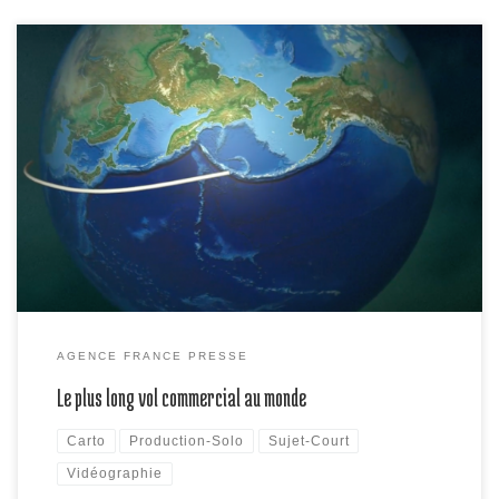
Des passagers se préparaient jeudi à embarquer sur le plus long vol
au monde: un marathon de près de 19 heures entre Singapour et
New York.
AGENCE FRANCE PRESSE
Le plus long vol commercial au monde
Carto
Production-Solo
Sujet-Court
Vidéographie