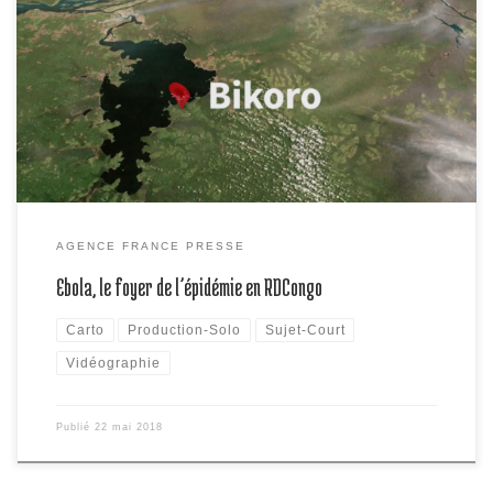
Une personne contaminée par le virus Ebola est décédée à
Mbandaka, portant à 27 le nombre total des morts depuis le début
de l’épidémie déclarée il y a deux semaines en République
démocratique du Congo. Localisation en vidéographie.
AGENCE FRANCE PRESSE
Ebola, le foyer de l’épidémie en RDCongo
Carto
Production-Solo
Sujet-Court
Vidéographie
Publié
22 mai 2018