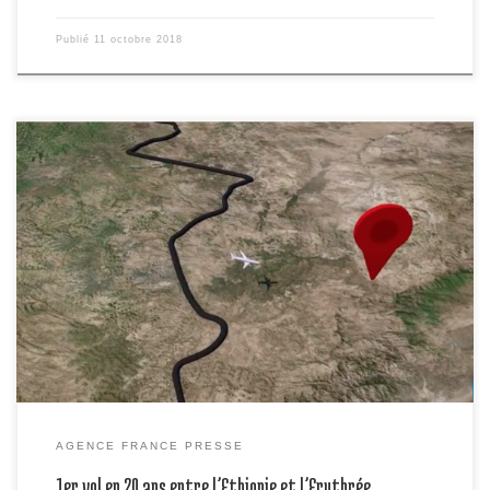
Publié
11 octobre 2018
Le premier vol commercial depuis vingt ans entre l’Ethiopie et
l’Erythrée a décollé mercredi d’Addis Abeba, une liaison aérienne
venant concrétiser la spectaculaire réconciliation en cours entre les
anciens ennemis de la Corne de l’Afrique. Le trajet de l’avion en
vidéographie.
AGENCE FRANCE PRESSE
1er vol en 20 ans entre l’Ethiopie et l’Erythrée