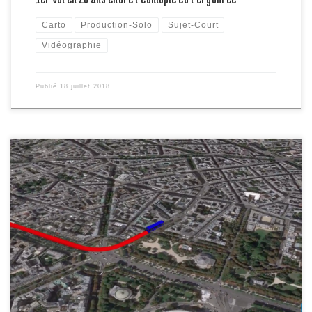
Carto
Production-Solo
Sujet-Court
Vidéographie
Publié
18 juillet 2018
Les Champions du Monde de football sont attendus pour descendre
les Champs-Elysées ce lundi avant d’être reçus par le président de
la République au palais de l’Elysée, puis de passer la soirée à l’hôtel
de Crillon. Leur parade dans les rues de Paris en vidéographie.