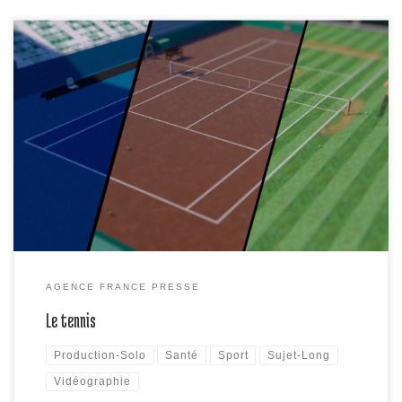
Le tournoi de Roland-Garros, grand rendez-vous sur terre battue,
commence dimanche. Au tennis, la surface a un impact
considérable sur le jeu. Trois types dominent le circuit professionnel.
AGENCE FRANCE PRESSE
Le tennis
Production-Solo
Santé
Sport
Sujet-Long
Vidéographie