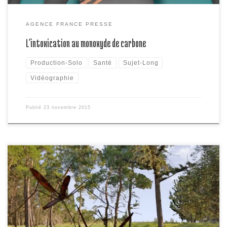
AGENCE FRANCE PRESSE
L’intoxication au monoxyde de carbone
Production-Solo
Santé
Sujet-Long
Vidéographie
Publié
23 novembre 2015
Pour lutter contre la dengue, une maladie tropicale virale et parfois
mortelle, les scientifiques britanniques ont mis au point un moyen
d’éradiquer le moustique vecteur de la maladie : l’aedes aegypti.
Pour cela, il faut modifier génétiquement les mâles. Fin juillet, le