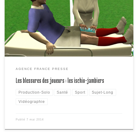
Les blessures aux ischio-jambiers sont courantes dans les sports
qui requièrent vitesse, puissance et agilité. Au football, elles
interviennent lors des phases de courses ou d’accélération.
AGENCE FRANCE PRESSE
Les blessures des joueurs : les ischio-jambiers
Production-Solo
Santé
Sport
Sujet-Long
Vidéographie
Publié
7 mai 2014