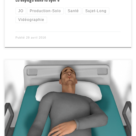
JO
Production-Solo
Santé
Sujet-Long
Vidéographie
Publié
29 avril 2016
Une soixantaine d’enfants, scolarisés dans une école privée du VIIe
arrondissement de Lyon, ont été placés en caissons hyperbare
après une intoxication lundi au monoxyde de carbone, causée par
une chaudière à gaz défectueuse, a annoncé la préfecture.