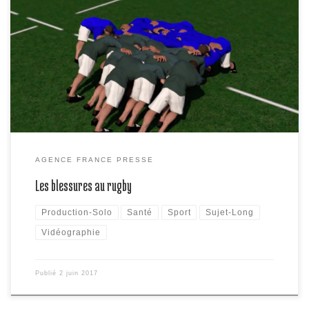
La finale du Top 14 a lieu ce dimanche entre Toulon-Clermont.
Vidéographie sur les blessures au rugby
AGENCE FRANCE PRESSE
Les blessures au rugby
Production-Solo
Santé
Sport
Sujet-Long
Vidéographie
Publié
2 juin 2017