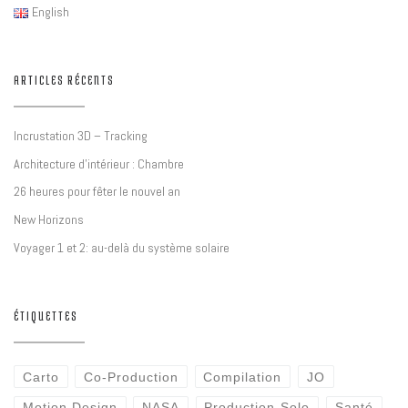
English
ARTICLES RÉCENTS
Incrustation 3D – Tracking
Architecture d’intérieur : Chambre
26 heures pour fêter le nouvel an
New Horizons
Voyager 1 et 2: au-delà du système solaire
ÉTIQUETTES
Carto
Co-Production
Compilation
JO
Motion Design
NASA
Production-Solo
Santé