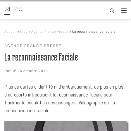
JRF – Prod
Passer au contenu
Search
Men
Accueil
»
Blog
»
Agence France Presse
»
La reconnaissance faciale
AGENCE FRANCE PRESSE
La reconnaissance faciale
Publié
26 octobre 2018
Plus de cartes d’identité ni d’embarquement, de plus en plus
d’aéroports introduisent la reconnaissance faciale pour
fluidifier la circulation des passagers. Vidéographie sur la
reconnaissance faciale.