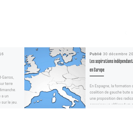
16
Publié
30 décembre 2
Les aspirations indépendan
en Europe
d-Garros,
ur terre
En Espagne, la formation 
dimanche.
coalition de gauche bute s
e a un
une proposition des radic
sur le jeu.
organiser un référendum 
l’indépendance de la Cata
[…]